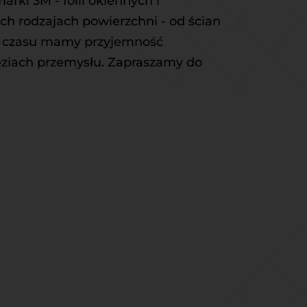
ki 3M - folii okiennych i 
 rodzajach powierzchni - od ścian 
go czasu mamy przyjemność 
ęziach przemysłu. Zapraszamy do 