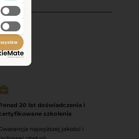
szystkie
ia?
Ponad 20 lat doświadczenia i 
certyfikowane szkolenia
Gwarancja najwyższej jakości i 
fachowej obsługi