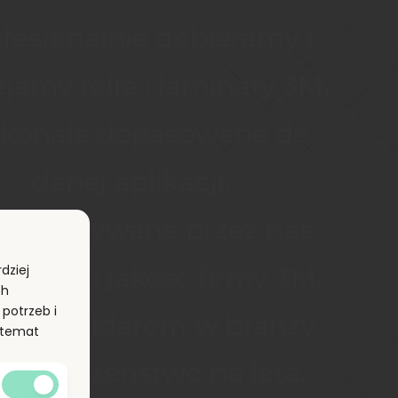
jamy folie i laminaty 3M, 
konale dopasowane do 
danej aplikacji. 
orzystywane przez nas 
riały to jakość firmy 3M
, 
dziej
ch
potrzeb i
ra jest liderem w branży
a temat
 bezpieczeństwo na lata.