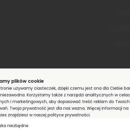
 Profesjonalnie dobieramy i 
nakle
dos
Wyk
amy plików cookie
mate
stronie używamy ciasteczek, dzięki czemu jest ona dla Ciebie bar
i niezawodna. Korzystamy także z narzędzi analitycznych w cela
nych i marketingowych, aby dopasować treść reklam do Twoich 
któ
wań. Twoja prywatność jest dla nas ważna. Więcej informacji n
kies znajdziesz w naszej polityce prywatności.
 i
zka niezbędne