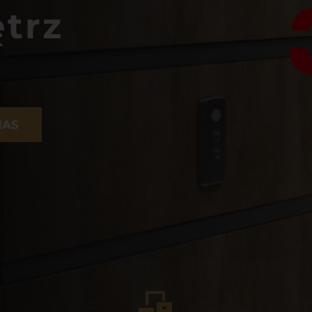
ętrz
NAS