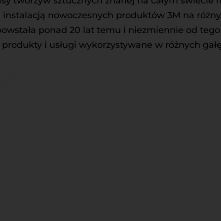
y tworzyw sztucznych znanej na całym świecie mar
instalacją nowoczesnych produktów 3M na różnych
a powstała ponad 20 lat temu i niezmiennie od te
 produkty i usługi wykorzystywane w różnych gał