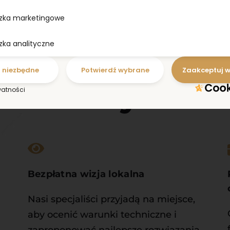
zka marketingowe
zka analityczne
o niezbędne
Potwierdź wybrane
Zaakceptuj w
 nas wyróżn
watności
Bezpłatna wizja lokalna
Nasi specjaliści przyjadą na miejsce, 
aby ocenić warunki techniczne i 
zaproponować najlepsze rozwiązania