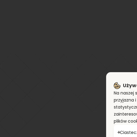
Używ
Na naszej 
przyjazna 
statystycz
zaintereso
plików coo
Ciastec