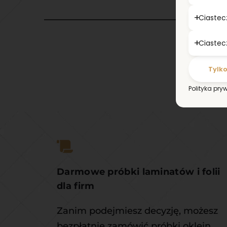
Ciastec
Ciastec
Tylk
Co
Polityka pry
Darmowe próbki laminatów i folii 
dla firm
Zanim podejmiesz decyzję, możesz 
bezpłatnie zamówić próbki oklein