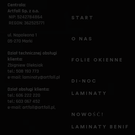
Centrala:
Artfoll Sp. z o.o.
 NIP: 5242784864
START
 REGON: 362525771
ul. Napoleona 1
O NAS
05-270 Marki
Dział technicznej obsługi 
klienta:
FOLIE OKIENNE
Zbigniew Oleksiak
tel.: 
508 193 773
e-mail: 
laminaty@artfoll.pl
DI-NOC 
Dział obsługi klienta:
LAMINATY
tel.: 
606 222 220
tel.: 
603 067 452
e-mail: 
artfoll@artfoll.pl,
NOWOŚĆ! 
LAMINATY BENIF