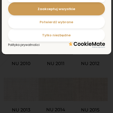
Zaakceptuj wszystkie
NU 2007
NU 2008
NU 2009
Potwierdź wybrane
Tylko niezbędne
Polityka prywatności
NU 2010
NU 2011
NU 2012
NU 2014
NU 2013
NU 2015