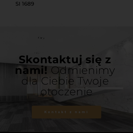
SI 1689
Skontaktuj się z 
nami! 
Odmienimy 
dla Ciebie Twoje 
otoczenie
Kontakt z nami