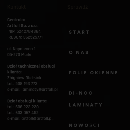
Kontakt
Sprawdź
Centrala:
Artfoll Sp. z o.o.
 NIP: 5242784864
START
 REGON: 362525771
ul. Napoleona 1
O NAS
05-270 Marki
Dział technicznej obsługi 
klienta:
FOLIE OKIENNE
Zbigniew Oleksiak
tel.: 
508 193 773
e-mail: 
laminaty@artfoll.pl
DI-NOC 
Dział obsługi klienta:
LAMINATY
tel.: 
606 222 220
tel.: 
603 067 452
e-mail: 
artfoll@artfoll.pl,
NOWOŚĆ! 