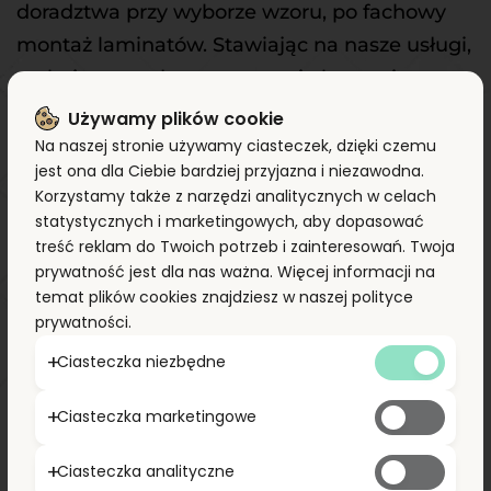
doradztwa przy wyborze wzoru, po fachowy 
montaż laminatów. Stawiając na nasze usługi, 
zyskujesz trwałe, estetyczne i ekonomiczne 
rozwiązania, które odmienią każdą przestrzeń. 
Używamy plików cookie
Skontaktuj się z nami, by stworzyć wnętrze, 
Na naszej stronie używamy ciasteczek, dzięki czemu
jest ona dla Ciebie bardziej przyjazna i niezawodna.
które robi wrażenie!
Korzystamy także z narzędzi analitycznych w celach
statystycznych i marketingowych, aby dopasować
treść reklam do Twoich potrzeb i zainteresowań. Twoja
prywatność jest dla nas ważna. Więcej informacji na
Zobacz nasze 
temat plików cookies znajdziesz w naszej polityce
realizacje
prywatności.
Ciasteczka niezbędne
Galeria
Ciasteczka marketingowe
Ciasteczka analityczne