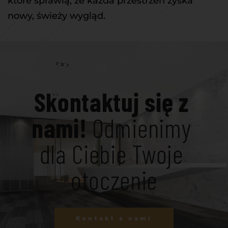
które sprawią, że każda przestrzeń zyska 
nowy, świeży wygląd.
Skontaktuj się z 
nami! 
Odmienimy 
dla Ciebie Twoje 
otoczenie
Kontakt z nami