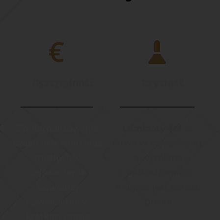
Oszczędność
Czystość
Zminimalizowanie 
Laminaty 3M 
są 
czasu przestoju oraz 
łatwe w czyszczeniu, 
możliwość 
a wymiana 
odświeżenia 
uszkodzonego 
dowolnej 
miejsca jest bardzo 
powierzchni w 
prosta.
krótkim czasie.