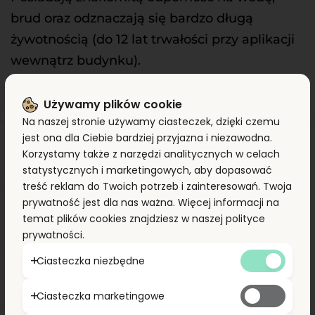
brud oraz odznaczają się bardzo długą 
żywotnością (do 12 lat trwałości przy aplikacji 
wewnątrz budynku).
Aplikacja folii DI-NOC™ jest szybka i czysta. 
Pozwala to na całkowitą odmianę 
Używamy plików cookie
Na naszej stronie używamy ciasteczek, dzięki czemu
pomieszczenia przy minimalnych kosztach 
jest ona dla Ciebie bardziej przyjazna i niezawodna.
przestoju. W wielu wypadkach można 
Korzystamy także z narzędzi analitycznych w celach
całkowicie uniknąć zamykania obiektu na 
statystycznych i marketingowych, aby dopasować
treść reklam do Twoich potrzeb i zainteresowań. Twoja
czas przeprowadzanych prac.
prywatność jest dla nas ważna. Więcej informacji na
Laminaty
 wykorzystują technologię 3M™ 
temat plików cookies znajdziesz w naszej polityce
Comply™ , która pozwala na jeszcze prostszą 
prywatności.
aplikację dzięki łatwemu odprowadzaniu 
Ciasteczka niezbędne
powietrza.
Ciasteczka marketingowe