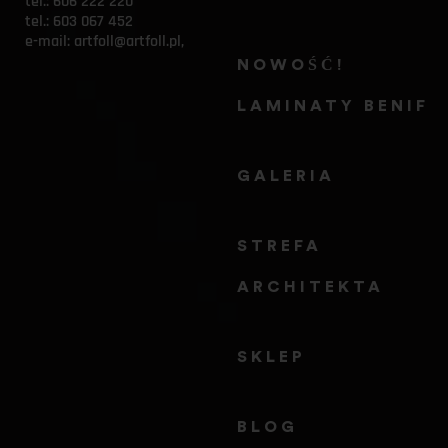
tel.: 
606 222 220
tel.: 
603 067 452
e-mail: 
artfoll@artfoll.pl,
NOWOŚĆ! 
LAMINATY BENIF
GALERIA
STREFA 
ARCHITEKTA
SKLEP
BLOG