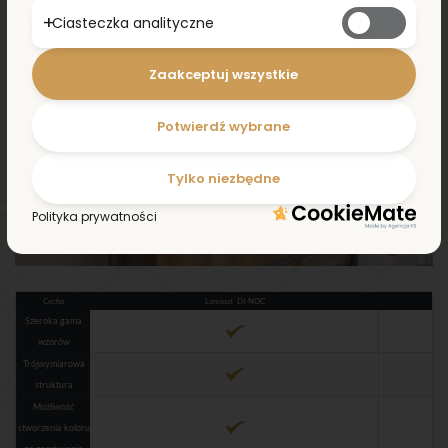
Ciasteczka analityczne
Zaakceptuj wszystkie
Potwierdź wybrane
Tylko niezbędne
Polityka prywatności
Cecha
Laminat DI-NOC
Szeroka gama
wzorów
Trójwymiarowa
struktura
Możliwość
stworzenia koloru