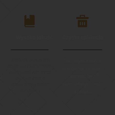
Wysoka jakość
Czysta aplikacja
Znak CE w ramach 
Bez wyburzania, 
normy EN 15102:2008 i 
ściągania ze ścian 
Trudnopalność B0s2, 
paneli, bez 
d0 świadczą o 
specjalistycznego 
najwyższej jakości 
produktu.
sprzętu.