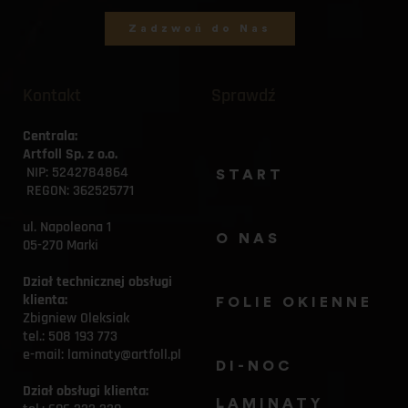
Zadzwoń do Nas
Kontakt
Sprawdź
Centrala:
Artfoll Sp. z o.o.
 NIP: 5242784864
START
 REGON: 362525771
ul. Napoleona 1
O NAS
05-270 Marki
Dział technicznej obsługi 
klienta:
FOLIE OKIENNE
Zbigniew Oleksiak
tel.: 
508 193 773
e-mail: 
laminaty@artfoll.pl
DI-NOC 
Dział obsługi klienta:
LAMINATY