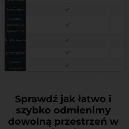
na zamówienie
Samoprzylepne
Plastyczne,
dostosowują się
do powierzchni
Termoformowalne
Łatwa w aplikacji
Proste w
utrzymaniu
Sprawdź jak łatwo i 
szybko odmienimy 
dowolną przestrzeń w 