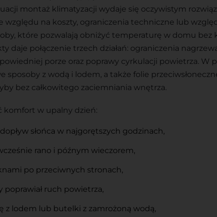
tuacji montaż klimatyzacji wydaje się oczywistym rozwią
e względu na koszty, ograniczenia techniczne lub względ
soby, które pozwalają obniżyć temperaturę w domu bez 
kty daje połączenie trzech działań: ograniczenia nagrzew
powiedniej porze oraz poprawy cyrkulacji powietrza. W p
 sposoby z wodą i lodem, a także folie przeciwsłoneczne,
zyby bez całkowitego zaciemniania wnętrza.
ć komfort w upalny dzień:
z dopływ słońca w najgorętszych godzinach,
wcześnie rano i późnym wieczorem,
knami po przeciwnych stronach,
y poprawiał ruch powietrza,
 z lodem lub butelki z zamrożoną wodą,