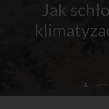
Jak schł
klimatyza
Artfoll