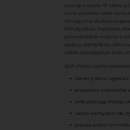
znacząco spada. W takiej sy
może pozwolić sobie na to z
istnieją inne skuteczne spo
klimatyzatora.
Najlepsze efe
przewietrzania wnętrza o od
zasłony, wentylatory, domowe
ciepła wpadającego przez s
Jeśli chcesz szybko poprawi
zamknij okna i ogranic
przewietrz mieszkanie 
zrób przeciąg między o
ustaw wentylator tak, b
postaw przed nim miskę