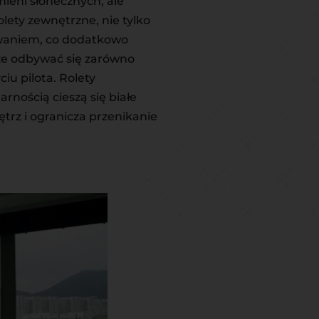
mieni słonecznych, ale
ety zewnętrzne, nie tylko
ewaniem, co dodatkowo
że odbywać się zarówno
u pilota. Rolety
rnością cieszą się białe
trz i ogranicza przenikanie