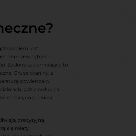
oneczne?
grzewaniem jest
nętrzne i zewnętrzne
ód. Zasłony zaciemniające to
czne. Grube tkaniny, z
peraturę powietrza w
pialniach, gdzie redukcja
ywatności, co podnosi
liwiają precyzyjną
ą się rolety