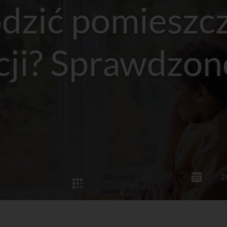
odzić pomieszcz
cji? Sprawdzon
Oklejanie 
2
okien
, 
Porady