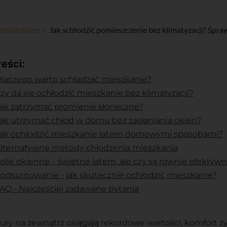
ejanie okien
Jak schłodzić pomieszczenie bez klimatyzacji? Sp
reści:
laczego warto schładzać mieszkanie?
zy da się ochłodzić mieszkanie bez klimatyzacji?
ak zatrzymać promienie słoneczne?
ak utrzymać chłód w domu bez zasłaniania okien?
ak ochłodzić mieszkanie latem domowymi sposobami?
lternatywne metody chłodzenia mieszkania
olie okienne – świetne latem, ale czy są równie efektyw
odsumowanie - jak skutecznie ochłodzić mieszkanie?
AQ - Najczęściej zadawane pytania
ury na zewnątrz osiągają rekordowe wartości, komfort ż