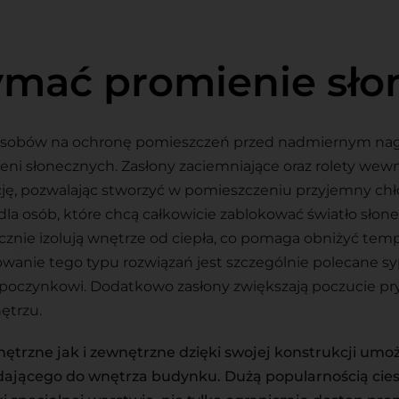
ymać promienie sł
osobów na ochronę pomieszczeń przed nadmiernym na
ni słonecznych. Zasłony zaciemniające oraz rolety wew
cję, pozwalając stworzyć w pomieszczeniu przyjemny chł
dla osób, które chcą całkowicie zablokować światło słone
znie izolują wnętrze od ciepła, co pomaga obniżyć tem
owanie tego typu rozwiązań jest szczególnie polecane sy
ypoczynkowi. Dodatkowo zasłony zwiększają poczucie pr
ętrzu.
nętrzne jak i zewnętrzne dzięki swojej konstrukcji umoż
adającego do wnętrza budynku. Dużą popularnością ciesz