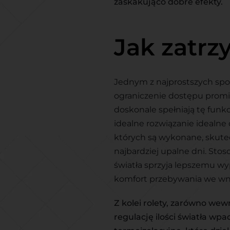
zaskakująco dobre efekty.
Jak zatrz
Jednym z najprostszych sp
ograniczenie dostępu promie
doskonale spełniają tę funk
idealne rozwiązanie idealne 
których są wykonane, skutec
najbardziej upalne dni. Stos
światła sprzyja lepszemu w
komfort przebywania we wn
Z kolei rolety, zarówno wew
regulację ilości światła wp