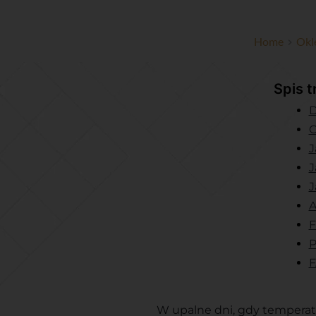
Home
Okl
Spis t
D
C
J
J
J
A
F
P
F
W upalne dni, gdy temperat