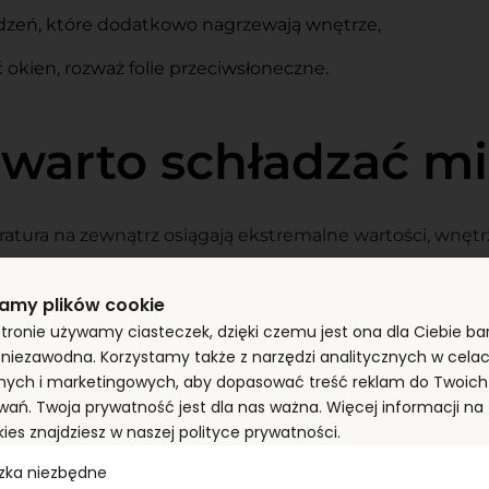
dzeń, które dodatkowo nagrzewają wnętrze,
ać okien, rozważ folie przeciwsłoneczne.
warto schładzać m
atura na zewnątrz osiągają ekstremalne wartości, wnę
 w przegrzanych pomieszczeniach nie tylko powoduje dy
blemów zdrowotnych, takich jak trudności z zasypian
amy plików cookie
zebywanie w wysokich temperaturach może także obniż
stronie używamy ciasteczek, dzięki czemu jest ona dla Ciebie bar
ie.
i niezawodna. Korzystamy także z narzędzi analitycznych w cela
nych i marketingowych, aby dopasować treść reklam do Twoich 
szczeniach może być szczególnie niebezpieczna dla osó
wań. Twoja prywatność jest dla nas ważna. Więcej informacji n
kies znajdziesz w naszej polityce prywatności.
 układu krążenia. Upały wpływają również na jakość powi
u może prowadzić do podrażnienia błon śluzowych i skó
zka niezbędne