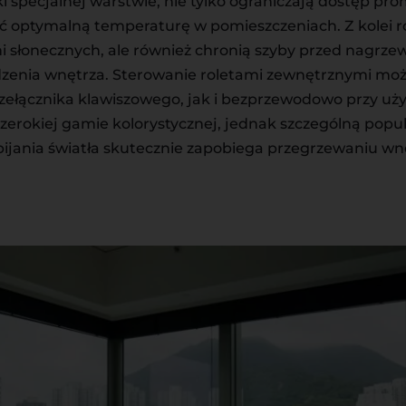
ki specjalnej warstwie, nie tylko ograniczają dostęp pro
optymalną temperaturę w pomieszczeniach. Z kolei rol
i słonecznych, ale również chronią szyby przed nagrz
dzenia wnętrza. Sterowanie roletami zewnętrznymi mo
łącznika klawiszowego, jak i bezprzewodowo przy użyci
erokiej gamie kolorystycznej, jednak szczególną popula
ijania światła skutecznie zapobiega przegrzewaniu wnę