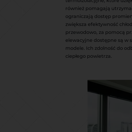
termoizolacyjne, które dzię
również pomagają utrzymać 
ograniczają dostęp promien
zwiększa efektywność chło
przewodowo, za pomocą prze
elewacyjne dostępne są w sz
modele. Ich zdolność do odb
ciepłego powietrza.