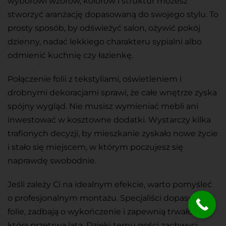
wyborowi wzorów, kolorów i struktur możesz
stworzyć aranżację dopasowaną do swojego stylu. To
prosty sposób, by odświeżyć salon, ożywić pokój
dzienny, nadać lekkiego charakteru sypialni albo
odmienić kuchnię czy łazienkę.
Połączenie folii z tekstyliami, oświetleniem i
drobnymi dekoracjami sprawi, że całe wnętrze zyska
spójny wygląd. Nie musisz wymieniać mebli ani
inwestować w kosztowne dodatki. Wystarczy kilka
trafionych decyzji, by mieszkanie zyskało nowe życie
i stało się miejscem, w którym poczujesz się
naprawdę swobodnie.
Jeśli zależy Ci na idealnym efekcie, warto pomyśleć
o profesjonalnym montażu. Specjaliści dopasują
folie, zadbają o wykończenie i zapewnią trwałość,
która przetrwa lata. Dzięki temu gości zachwyci