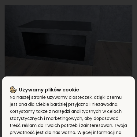
Używamy plików cookie
Inne sposoby na
Na naszej stronie używamy ciasteczek, dzięki czemu
jest ona dla Ciebie bardziej przyjazna i niezawodna.
odświeżenie wnętrza
Korzystamy także z narzędzi analitycznych w celach
tanim kosztem
statystycznych i marketingowych, aby dopasować
treść reklam do Twoich potrzeb i zainteresowań. Twoja
prywatność jest dla nas ważna. Więcej informacji na