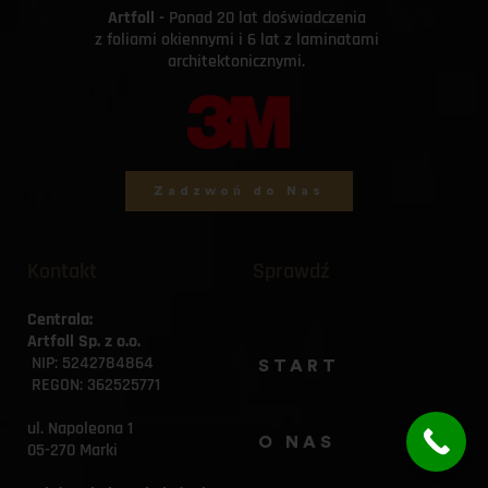
Artfoll - 
Ponad 20 lat doświadczenia 
z foliami okiennymi i 6 lat z laminatami 
architektonicznymi. 
Zadzwoń do Nas
Kontakt
Sprawdź
Centrala:
Artfoll Sp. z o.o.
 NIP: 5242784864
START
 REGON: 362525771
ul. Napoleona 1
O NAS
05-270 Marki