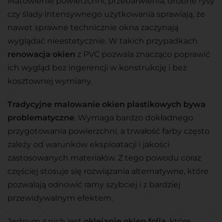
Matowienie powierzchni, przebarwienia, drobne rysy
czy ślady intensywnego użytkowania sprawiają, że
nawet sprawne technicznie okna zaczynają
wyglądać nieestetycznie. W takich przypadkach
renowacja okien
z PVC pozwala znacząco poprawić
ich wygląd bez ingerencji w konstrukcję i bez
kosztownej wymiany.
Tradycyjne malowanie okien plastikowych bywa
problematyczne
. Wymaga bardzo dokładnego
przygotowania powierzchni, a trwałość farby często
zależy od warunków eksploatacji i jakości
zastosowanych materiałów. Z tego powodu coraz
częściej stosuje się rozwiązania alternatywne, które
pozwalają odnowić ramy szybciej i z bardziej
przewidywalnym efektem.
Jednym z nich jest
oklejanie okien folią
, które