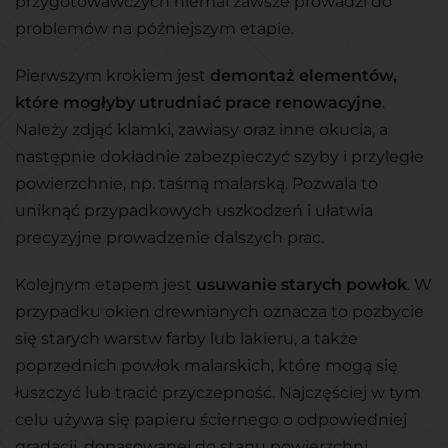
przygotowawczych niemal zawsze prowadzi do
problemów na późniejszym etapie.
Pierwszym krokiem jest
demontaż elementów,
które mogłyby utrudniać prace renowacyjne
.
Należy zdjąć klamki, zawiasy oraz inne okucia, a
następnie dokładnie zabezpieczyć szyby i przyległe
powierzchnie, np. taśmą malarską. Pozwala to
uniknąć przypadkowych uszkodzeń i ułatwia
precyzyjne prowadzenie dalszych prac.
Kolejnym etapem jest
usuwanie starych powłok
. W
przypadku okien drewnianych oznacza to pozbycie
się starych warstw farby lub lakieru, a także
poprzednich powłok malarskich, które mogą się
łuszczyć lub tracić przyczepność. Najczęściej w tym
celu używa się papieru ściernego o odpowiedniej
gradacji, dopasowanej do stanu powierzchni.