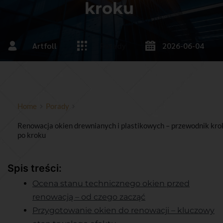
kroku
Artfoll
Porady
2026-06-04
Home
Porady
Renowacja okien drewnianych i plastikowych – przewodnik kro
po kroku
Spis treści:
Ocena stanu technicznego okien przed
renowacją – od czego zacząć
Przygotowanie okien do renowacji – kluczowy