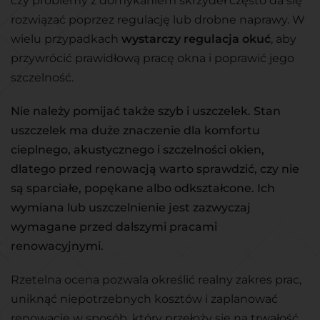
czy problemy z domykaniem skrzydeł często da się
rozwiązać poprzez regulację lub drobne naprawy. W
wielu przypadkach
wystarczy regulacja okuć
, aby
przywrócić prawidłową pracę okna i poprawić jego
szczelność.
Nie należy pomijać także szyb i uszczelek. Stan
uszczelek ma duże znaczenie dla komfortu
cieplnego, akustycznego i szczelności okien,
dlatego przed renowacją warto sprawdzić, czy nie
są sparciałe, popękane albo odkształcone. Ich
wymiana lub uszczelnienie jest zazwyczaj
wymagane przed dalszymi pracami
renowacyjnymi.
Rzetelna ocena pozwala określić realny zakres prac,
uniknąć niepotrzebnych kosztów i zaplanować
renowację w sposób, który przełoży się na trwałość